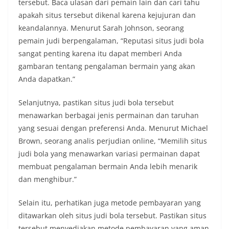
tersebut. Baca ulasan dari pemain lain dan cari tahu
apakah situs tersebut dikenal karena kejujuran dan
keandalannya. Menurut Sarah Johnson, seorang
pemain judi berpengalaman, “Reputasi situs judi bola
sangat penting karena itu dapat memberi Anda
gambaran tentang pengalaman bermain yang akan
Anda dapatkan.”
Selanjutnya, pastikan situs judi bola tersebut
menawarkan berbagai jenis permainan dan taruhan
yang sesuai dengan preferensi Anda. Menurut Michael
Brown, seorang analis perjudian online, “Memilih situs
judi bola yang menawarkan variasi permainan dapat
membuat pengalaman bermain Anda lebih menarik
dan menghibur.”
Selain itu, perhatikan juga metode pembayaran yang
ditawarkan oleh situs judi bola tersebut. Pastikan situs
tersebut menyediakan metode pembayaran yang aman