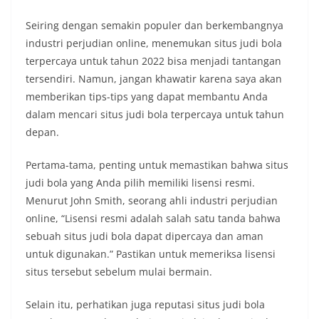
Seiring dengan semakin populer dan berkembangnya
industri perjudian online, menemukan situs judi bola
terpercaya untuk tahun 2022 bisa menjadi tantangan
tersendiri. Namun, jangan khawatir karena saya akan
memberikan tips-tips yang dapat membantu Anda
dalam mencari situs judi bola terpercaya untuk tahun
depan.
Pertama-tama, penting untuk memastikan bahwa situs
judi bola yang Anda pilih memiliki lisensi resmi.
Menurut John Smith, seorang ahli industri perjudian
online, “Lisensi resmi adalah salah satu tanda bahwa
sebuah situs judi bola dapat dipercaya dan aman
untuk digunakan.” Pastikan untuk memeriksa lisensi
situs tersebut sebelum mulai bermain.
Selain itu, perhatikan juga reputasi situs judi bola