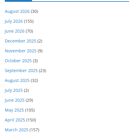
August 2026
(30)
July 2026
(155)
June 2026
(70)
December 2025
(2)
November 2025
(9)
October 2025
(3)
September 2025
(23)
August 2025
(32)
July 2025
(2)
June 2025
(29)
May 2025
(105)
April 2025
(150)
March 2025
(157)