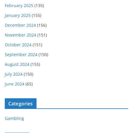
February 2025
(135)
January 2025
(155)
December 2024
(156)
November 2024
(151)
October 2024
(151)
September 2024
(150)
August 2024
(155)
July 2024
(150)
June 2024
(65)
Categories
Gambling