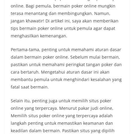
online. Bagi pemula, bermain poker online mungkin
terasa menantang dan membingungkan. Namun,
jangan khawatir! Di artikel ini, saya akan memberikan
tips bermain poker online untuk pemula agar dapat
menghasilkan kemenangan.
Pertama-tama, penting untuk memahami aturan dasar
dalam bermain poker online. Sebelum mulai bermain,
pastikan untuk memahami peringkat tangan poker dan
cara bertaruh. Mengetahui aturan dasar ini akan
membantu pemula untuk menghindari kesalahan yang
fatal saat bermain.
Selain itu, penting juga untuk memilih situs poker
online yang terpercaya. Menurut pakar judi online,
Memilih situs poker online yang terpercaya adalah
langkah penting untuk memastikan keamanan dan
keadilan dalam bermain. Pastikan situs yang dipilih