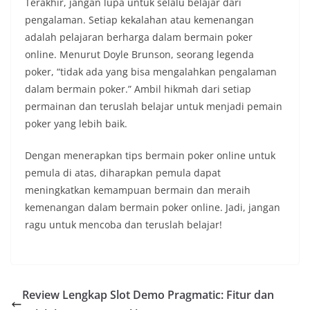
Terakhir, jangan lupa untuk selalu belajar dari
pengalaman. Setiap kekalahan atau kemenangan
adalah pelajaran berharga dalam bermain poker
online. Menurut Doyle Brunson, seorang legenda
poker, “tidak ada yang bisa mengalahkan pengalaman
dalam bermain poker.” Ambil hikmah dari setiap
permainan dan teruslah belajar untuk menjadi pemain
poker yang lebih baik.
Dengan menerapkan tips bermain poker online untuk
pemula di atas, diharapkan pemula dapat
meningkatkan kemampuan bermain dan meraih
kemenangan dalam bermain poker online. Jadi, jangan
ragu untuk mencoba dan teruslah belajar!
Review Lengkap Slot Demo Pragmatic: Fitur dan