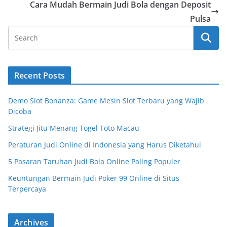
Cara Mudah Bermain Judi Bola dengan Deposit
Pulsa
Recent Posts
Demo Slot Bonanza: Game Mesin Slot Terbaru yang Wajib
Dicoba
Strategi Jitu Menang Togel Toto Macau
Peraturan Judi Online di Indonesia yang Harus Diketahui
5 Pasaran Taruhan Judi Bola Online Paling Populer
Keuntungan Bermain Judi Poker 99 Online di Situs
Terpercaya
Archives