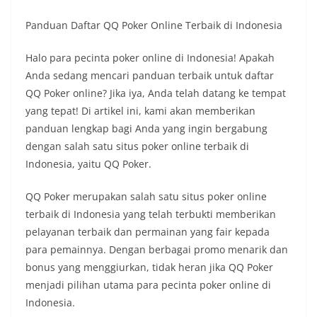
Panduan Daftar QQ Poker Online Terbaik di Indonesia
Halo para pecinta poker online di Indonesia! Apakah
Anda sedang mencari panduan terbaik untuk daftar
QQ Poker online? Jika iya, Anda telah datang ke tempat
yang tepat! Di artikel ini, kami akan memberikan
panduan lengkap bagi Anda yang ingin bergabung
dengan salah satu situs poker online terbaik di
Indonesia, yaitu QQ Poker.
QQ Poker merupakan salah satu situs poker online
terbaik di Indonesia yang telah terbukti memberikan
pelayanan terbaik dan permainan yang fair kepada
para pemainnya. Dengan berbagai promo menarik dan
bonus yang menggiurkan, tidak heran jika QQ Poker
menjadi pilihan utama para pecinta poker online di
Indonesia.