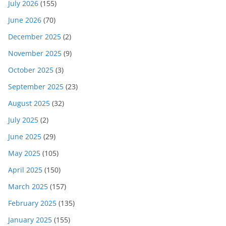
July 2026
(155)
June 2026
(70)
December 2025
(2)
November 2025
(9)
October 2025
(3)
September 2025
(23)
August 2025
(32)
July 2025
(2)
June 2025
(29)
May 2025
(105)
April 2025
(150)
March 2025
(157)
February 2025
(135)
January 2025
(155)