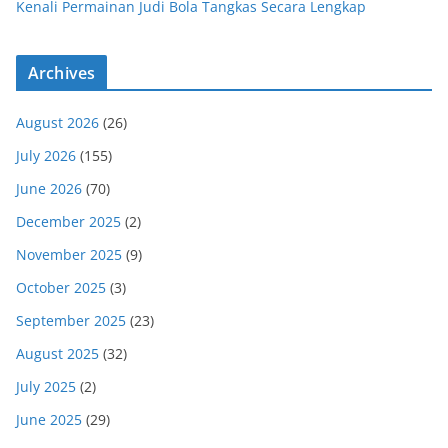
Kenali Permainan Judi Bola Tangkas Secara Lengkap
Archives
August 2026
(26)
July 2026
(155)
June 2026
(70)
December 2025
(2)
November 2025
(9)
October 2025
(3)
September 2025
(23)
August 2025
(32)
July 2025
(2)
June 2025
(29)