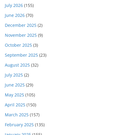
July 2026
(155)
June 2026
(70)
December 2025
(2)
November 2025
(9)
October 2025
(3)
September 2025
(23)
August 2025
(32)
July 2025
(2)
June 2025
(29)
May 2025
(105)
April 2025
(150)
March 2025
(157)
February 2025
(135)
January 2025
(155)