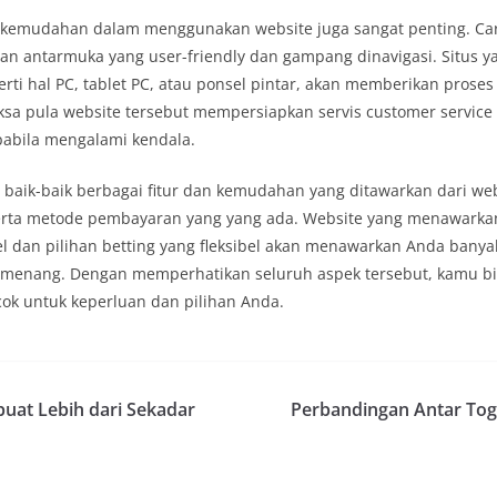
or kemudahan dalam menggunakan website juga sangat penting. Cari
lan antarmuka yang user-friendly dan gampang dinavigasi. Situs 
perti hal PC, tablet PC, atau ponsel pintar, akan memberikan prose
sa pula website tersebut mempersiapkan servis customer service 
bila mengalami kendala.
n baik-baik berbagai fitur dan kemudahan yang ditawarkan dari we
erta metode pembayaran yang yang ada. Website yang menawarkan
el dan pilihan betting yang fleksibel akan menawarkan Anda banya
enang. Dengan memperhatikan seluruh aspek tersebut, kamu b
cok untuk keperluan dan pilihan Anda.
buat Lebih dari Sekadar
Perbandingan Antar Toge