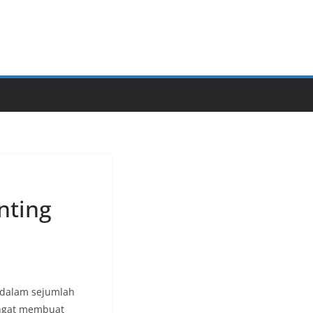
nting
l dalam sejumlah
angat membuat