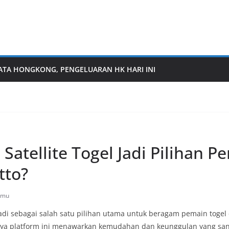
ATA HONGKONG, PENGELUARAN HK HARI INI
atellite Togel Jadi Pilihan Pe
tto?
jmu
h jadi sebagai salah satu pilihan utama untuk beragam pemain toge
anya platform ini menawarkan kemudahan dan keunggulan yang s