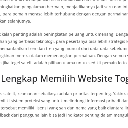
ningkatkan pengalaman bermain, menjadikannya jadi seru dan inter
ng, para pemain merasa lebih terhubung dengan dengan permaina
an selanjutnya.
ak kalah penting adalah peningkatan peluang untuk menang. Denga
han yang berbasis teknologi, para pesertanya bisa lebih strategis
memanfaatkan tren dan tren yang muncul dari data-data sebelumn
ngkinan mereka dalam memenangkan permainan. Dengan semua 
 jika togel satelit adalah pilihan utama untuk sedikit pemain lotto.
Lengkap Memilih Website Toge
s satelit, keamanan sebaiknya adalah prioritas terpenting. Yakink
iliki sistem proteksi yang untuk melindungi informasi pribadi da
 tersebut memiliki lisensi yang sah dan nama yang baik diantara 
dback dari pengguna lain bisa jadi indikator penting dalam menguku