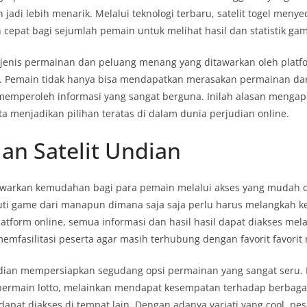
adi lebih menarik. Melalui teknologi terbaru, satelit togel meny
ih cepat bagi sejumlah pemain untuk melihat hasil dan statistik ga
jenis permainan dan peluang menang yang ditawarkan oleh platfo
ri. Pemain tidak hanya bisa mendapatkan merasakan permainan d
memperoleh informasi yang sangat berguna. Inilah alasan mengapa 
a menjadikan pilihan teratas di dalam dunia perjudian online.
an Satelit Undian
warkan kemudahan bagi para pemain melalui akses yang mudah da
ti game dari manapun dimana saja saja perlu harus melangkah ke d
tform online, semua informasi dan hasil hasil dapat diakses mela
 memfasilitasi peserta agar masih terhubung dengan favorit favorit
 Undian mempersiapkan segudang opsi permainan yang sangat seru.
bermain lotto, melainkan mendapat kesempatan terhadap berbaga
 dapat diakses di tempat lain. Dengan adanya variati yang cool, pes