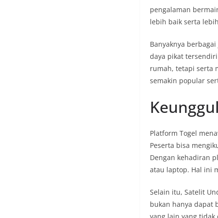
pengalaman bermain j
lebih baik serta leb
Banyaknya berbagai 
daya pikat tersendi
rumah, tetapi serta 
semakin popular sert
Keunggul
Platform Togel mena
Peserta bisa mengiku
Dengan kehadiran pla
atau laptop. Hal ini
Selain itu, Satelit
bukan hanya dapat 
yang lain yang tidak