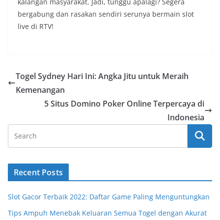
kalangan masyarakat. Jadi, tunggu apalagi? Segera
bergabung dan rasakan sendiri serunya bermain slot
live di RTV!
Togel Sydney Hari Ini: Angka Jitu untuk Meraih
Kemenangan
5 Situs Domino Poker Online Terpercaya di
Indonesia
Recent Posts
Slot Gacor Terbaik 2022: Daftar Game Paling Menguntungkan
Tips Ampuh Menebak Keluaran Semua Togel dengan Akurat