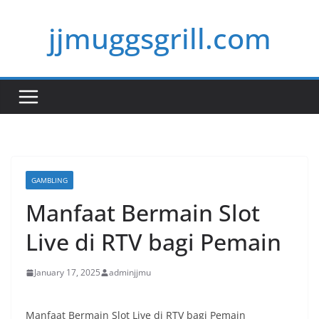
Skip
jjmuggsgrill.com
to
content
GAMBLING
Manfaat Bermain Slot
Live di RTV bagi Pemain
January 17, 2025
adminjjmu
Manfaat Bermain Slot Live di RTV bagi Pemain