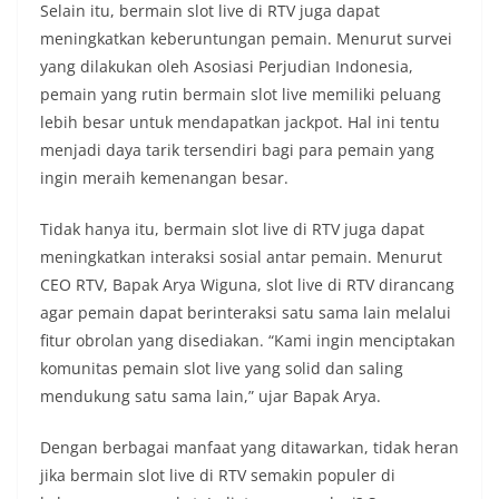
Selain itu, bermain slot live di RTV juga dapat
meningkatkan keberuntungan pemain. Menurut survei
yang dilakukan oleh Asosiasi Perjudian Indonesia,
pemain yang rutin bermain slot live memiliki peluang
lebih besar untuk mendapatkan jackpot. Hal ini tentu
menjadi daya tarik tersendiri bagi para pemain yang
ingin meraih kemenangan besar.
Tidak hanya itu, bermain slot live di RTV juga dapat
meningkatkan interaksi sosial antar pemain. Menurut
CEO RTV, Bapak Arya Wiguna, slot live di RTV dirancang
agar pemain dapat berinteraksi satu sama lain melalui
fitur obrolan yang disediakan. “Kami ingin menciptakan
komunitas pemain slot live yang solid dan saling
mendukung satu sama lain,” ujar Bapak Arya.
Dengan berbagai manfaat yang ditawarkan, tidak heran
jika bermain slot live di RTV semakin populer di