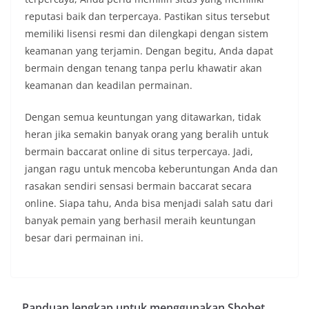
reputasi baik dan terpercaya. Pastikan situs tersebut
memiliki lisensi resmi dan dilengkapi dengan sistem
keamanan yang terjamin. Dengan begitu, Anda dapat
bermain dengan tenang tanpa perlu khawatir akan
keamanan dan keadilan permainan.
Dengan semua keuntungan yang ditawarkan, tidak
heran jika semakin banyak orang yang beralih untuk
bermain baccarat online di situs terpercaya. Jadi,
jangan ragu untuk mencoba keberuntungan Anda dan
rasakan sendiri sensasi bermain baccarat secara
online. Siapa tahu, Anda bisa menjadi salah satu dari
banyak pemain yang berhasil meraih keuntungan
besar dari permainan ini.
Panduan lengkap untuk menggunakan Sbobet