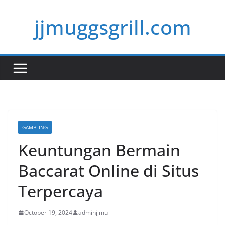
Skip
jjmuggsgrill.com
to
content
GAMBLING
Keuntungan Bermain
Baccarat Online di Situs
Terpercaya
October 19, 2024
adminjjmu