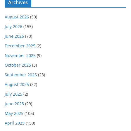
Archives
August 2026
(30)
July 2026
(155)
June 2026
(70)
December 2025
(2)
November 2025
(9)
October 2025
(3)
September 2025
(23)
August 2025
(32)
July 2025
(2)
June 2025
(29)
May 2025
(105)
April 2025
(150)