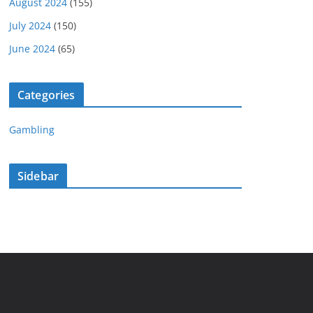
August 2024
(155)
July 2024
(150)
June 2024
(65)
Categories
Gambling
Sidebar