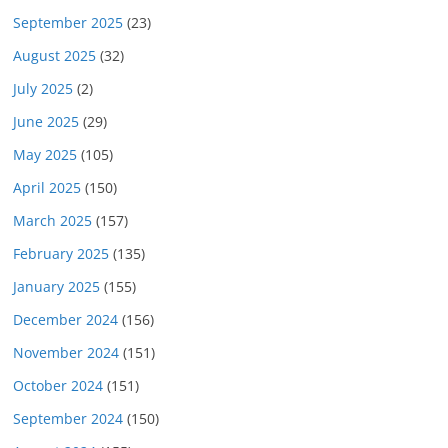
September 2025
(23)
August 2025
(32)
July 2025
(2)
June 2025
(29)
May 2025
(105)
April 2025
(150)
March 2025
(157)
February 2025
(135)
January 2025
(155)
December 2024
(156)
November 2024
(151)
October 2024
(151)
September 2024
(150)