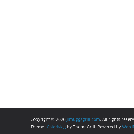
Copyright © 2026
jjmuggsgrill.com
. All rights reser
Theme:
ColorMag
by ThemeGrill. Powered by
WordP