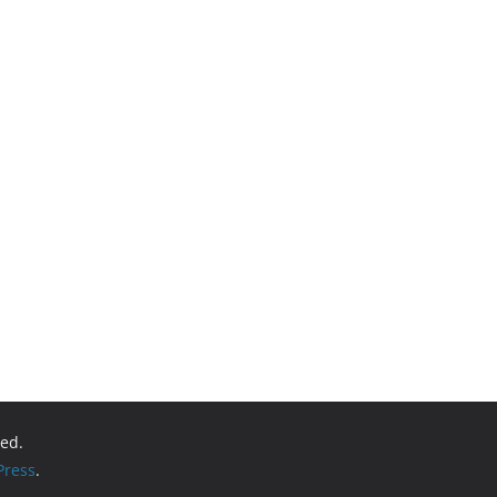
ved.
ress
.