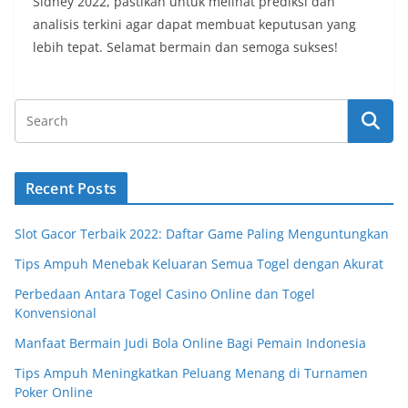
Sidney 2022, pastikan untuk melihat prediksi dan
analisis terkini agar dapat membuat keputusan yang
lebih tepat. Selamat bermain dan semoga sukses!
Recent Posts
Slot Gacor Terbaik 2022: Daftar Game Paling Menguntungkan
Tips Ampuh Menebak Keluaran Semua Togel dengan Akurat
Perbedaan Antara Togel Casino Online dan Togel
Konvensional
Manfaat Bermain Judi Bola Online Bagi Pemain Indonesia
Tips Ampuh Meningkatkan Peluang Menang di Turnamen
Poker Online