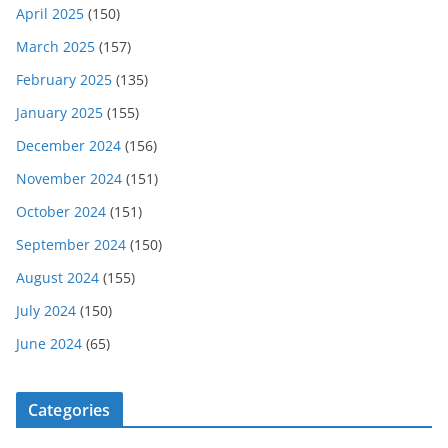
April 2025
(150)
March 2025
(157)
February 2025
(135)
January 2025
(155)
December 2024
(156)
November 2024
(151)
October 2024
(151)
September 2024
(150)
August 2024
(155)
July 2024
(150)
June 2024
(65)
Categories