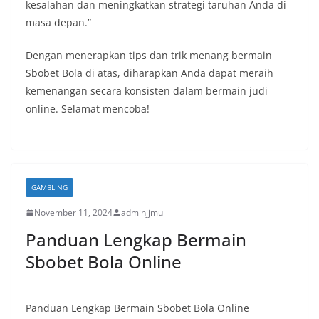
kesalahan dan meningkatkan strategi taruhan Anda di
masa depan.”
Dengan menerapkan tips dan trik menang bermain
Sbobet Bola di atas, diharapkan Anda dapat meraih
kemenangan secara konsisten dalam bermain judi
online. Selamat mencoba!
GAMBLING
November 11, 2024
adminjjmu
Panduan Lengkap Bermain
Sbobet Bola Online
Panduan Lengkap Bermain Sbobet Bola Online