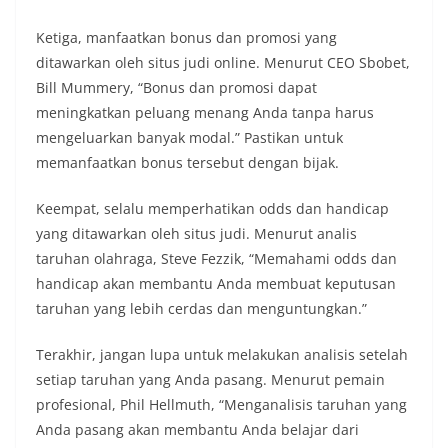
Ketiga, manfaatkan bonus dan promosi yang
ditawarkan oleh situs judi online. Menurut CEO Sbobet,
Bill Mummery, “Bonus dan promosi dapat
meningkatkan peluang menang Anda tanpa harus
mengeluarkan banyak modal.” Pastikan untuk
memanfaatkan bonus tersebut dengan bijak.
Keempat, selalu memperhatikan odds dan handicap
yang ditawarkan oleh situs judi. Menurut analis
taruhan olahraga, Steve Fezzik, “Memahami odds dan
handicap akan membantu Anda membuat keputusan
taruhan yang lebih cerdas dan menguntungkan.”
Terakhir, jangan lupa untuk melakukan analisis setelah
setiap taruhan yang Anda pasang. Menurut pemain
profesional, Phil Hellmuth, “Menganalisis taruhan yang
Anda pasang akan membantu Anda belajar dari