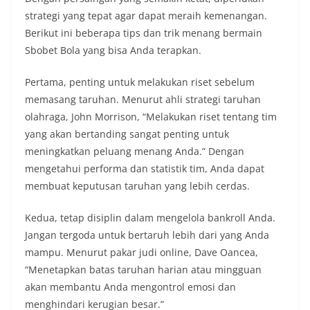
strategi yang tepat agar dapat meraih kemenangan.
Berikut ini beberapa tips dan trik menang bermain
Sbobet Bola yang bisa Anda terapkan.
Pertama, penting untuk melakukan riset sebelum
memasang taruhan. Menurut ahli strategi taruhan
olahraga, John Morrison, “Melakukan riset tentang tim
yang akan bertanding sangat penting untuk
meningkatkan peluang menang Anda.” Dengan
mengetahui performa dan statistik tim, Anda dapat
membuat keputusan taruhan yang lebih cerdas.
Kedua, tetap disiplin dalam mengelola bankroll Anda.
Jangan tergoda untuk bertaruh lebih dari yang Anda
mampu. Menurut pakar judi online, Dave Oancea,
“Menetapkan batas taruhan harian atau mingguan
akan membantu Anda mengontrol emosi dan
menghindari kerugian besar.”