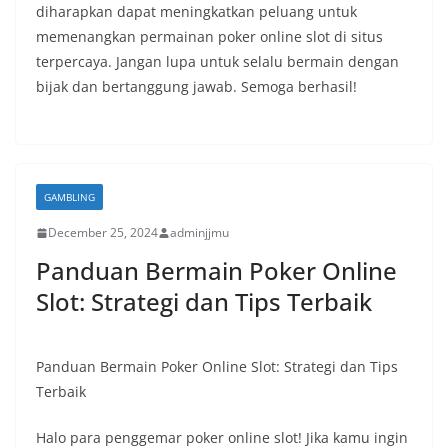
diharapkan dapat meningkatkan peluang untuk
memenangkan permainan poker online slot di situs
terpercaya. Jangan lupa untuk selalu bermain dengan
bijak dan bertanggung jawab. Semoga berhasil!
GAMBLING
December 25, 2024
adminjjmu
Panduan Bermain Poker Online
Slot: Strategi dan Tips Terbaik
Panduan Bermain Poker Online Slot: Strategi dan Tips
Terbaik
Halo para penggemar poker online slot! Jika kamu ingin