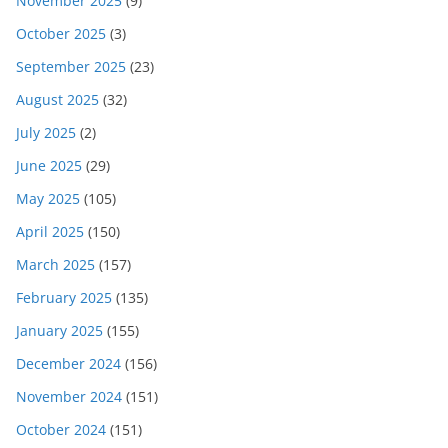
November 2025
(9)
October 2025
(3)
September 2025
(23)
August 2025
(32)
July 2025
(2)
June 2025
(29)
May 2025
(105)
April 2025
(150)
March 2025
(157)
February 2025
(135)
January 2025
(155)
December 2024
(156)
November 2024
(151)
October 2024
(151)