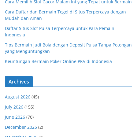
Cara Memilih Slot Gacor Malam Ini yang Tepat untuk Bermain
Cara Daftar dan Bermain Togel di Situs Terpercaya dengan
Mudah dan Aman
Daftar Situs Slot Pulsa Terpercaya untuk Para Pemain
Indonesia
Tips Bermain Judi Bola dengan Deposit Pulsa Tanpa Potongan
yang Menguntungkan
Keuntungan Bermain Poker Online PKV di Indonesia
Archives
August 2026
(45)
July 2026
(155)
June 2026
(70)
December 2025
(2)