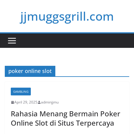
Skip
jjmuggsgrill.com
to
content
poker online slot
GAMBLING
April 29, 2025
adminjjmu
Rahasia Menang Bermain Poker
Online Slot di Situs Terpercaya