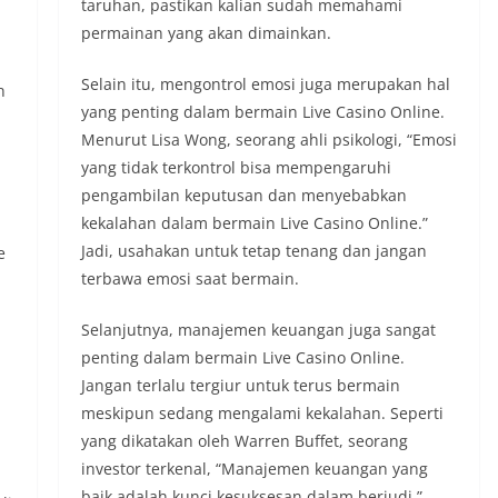
taruhan, pastikan kalian sudah memahami
permainan yang akan dimainkan.
n
Selain itu, mengontrol emosi juga merupakan hal
n
yang penting dalam bermain Live Casino Online.
Menurut Lisa Wong, seorang ahli psikologi, “Emosi
yang tidak terkontrol bisa mempengaruhi
pengambilan keputusan dan menyebabkan
kekalahan dalam bermain Live Casino Online.”
Jadi, usahakan untuk tetap tenang dan jangan
e
terbawa emosi saat bermain.
Selanjutnya, manajemen keuangan juga sangat
penting dalam bermain Live Casino Online.
Jangan terlalu tergiur untuk terus bermain
meskipun sedang mengalami kekalahan. Seperti
yang dikatakan oleh Warren Buffet, seorang
investor terkenal, “Manajemen keuangan yang
baik adalah kunci kesuksesan dalam berjudi.”