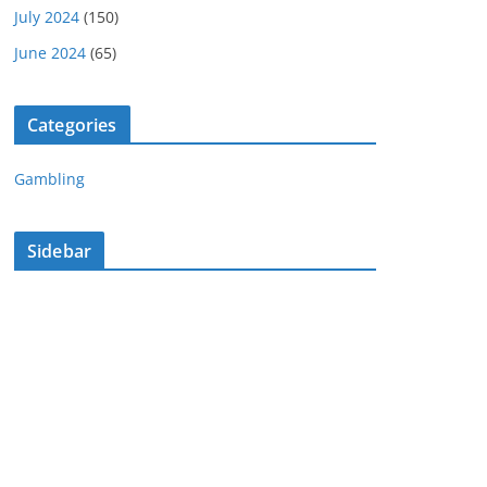
July 2024
(150)
June 2024
(65)
Categories
Gambling
Sidebar