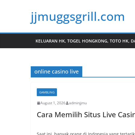
Skip
jjmuggsgrill.com
to
content
KELUARAN HK, TOGEL HONGKONG, TOTO HK, D
online casino live
GAMBLING
August 1, 2026
adminjjmu
Cara Memilih Situs Live Casi
Saat ini, banyak orang di Indonesia yang tertar