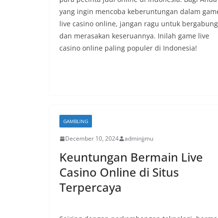
yang ingin mencoba keberuntungan dalam gam
live casino online, jangan ragu untuk bergabung
dan merasakan keseruannya. Inilah game live
casino online paling populer di Indonesia!
GAMBLING
December 10, 2024
adminjjmu
Keuntungan Bermain Live
Casino Online di Situs
Terpercaya