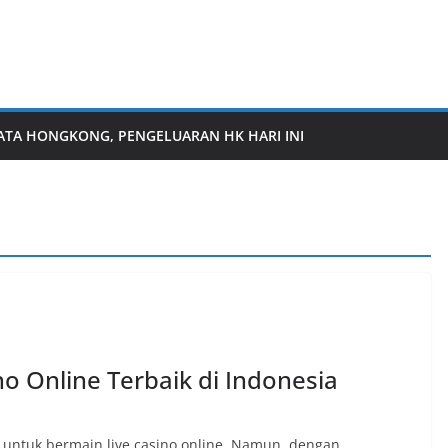
ATA HONGKONG, PENGELUARAN HK HARI INI
no Online Terbaik di Indonesia
ik untuk bermain live casino online. Namun, dengan