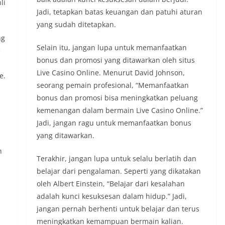
li
Jadi, tetapkan batas keuangan dan patuhi aturan
yang sudah ditetapkan.
ng
Selain itu, jangan lupa untuk memanfaatkan
e
bonus dan promosi yang ditawarkan oleh situs
Live Casino Online. Menurut David Johnson,
e.
seorang pemain profesional, “Memanfaatkan
bonus dan promosi bisa meningkatkan peluang
kemenangan dalam bermain Live Casino Online.”
Jadi, jangan ragu untuk memanfaatkan bonus
yang ditawarkan.
h
Terakhir, jangan lupa untuk selalu berlatih dan
belajar dari pengalaman. Seperti yang dikatakan
oleh Albert Einstein, “Belajar dari kesalahan
adalah kunci kesuksesan dalam hidup.” Jadi,
jangan pernah berhenti untuk belajar dan terus
meningkatkan kemampuan bermain kalian.