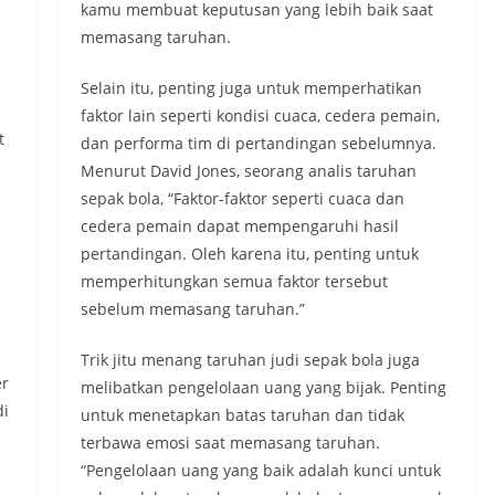
kamu membuat keputusan yang lebih baik saat
memasang taruhan.
Selain itu, penting juga untuk memperhatikan
faktor lain seperti kondisi cuaca, cedera pemain,
t
dan performa tim di pertandingan sebelumnya.
Menurut David Jones, seorang analis taruhan
sepak bola, “Faktor-faktor seperti cuaca dan
cedera pemain dapat mempengaruhi hasil
pertandingan. Oleh karena itu, penting untuk
memperhitungkan semua faktor tersebut
a
sebelum memasang taruhan.”
Trik jitu menang taruhan judi sepak bola juga
er
melibatkan pengelolaan uang yang bijak. Penting
di
untuk menetapkan batas taruhan dan tidak
terbawa emosi saat memasang taruhan.
“Pengelolaan uang yang baik adalah kunci untuk