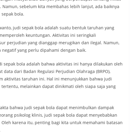
ni. Namun, sebelum kita membahas lebih lanjut, ada baiknya
 sepak bola.
anto, judi sepak bola adalah suatu bentuk taruhan yang
emperoleh keuntungan. Aktivitas ini seringkali
sur perjudian yang dianggap merugikan dan ilegal. Namun,
dan negatif yang perlu dipahami dengan baik.
i sepak bola adalah bahwa aktivitas ini hanya dilakukan oleh
t data dari Badan Regulasi Perjudian Olahraga (BRPO),
m aktivitas taruhan ini. Hal ini menunjukkan bahwa judi
tertentu, melainkan dapat dinikmati oleh siapa saja yang
 fakta bahwa judi sepak bola dapat menimbulkan dampak
eorang psikolog klinis, judi sepak bola dapat menyebabkan
Oleh karena itu, penting bagi kita untuk memahami batasan
.