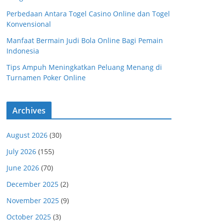
Perbedaan Antara Togel Casino Online dan Togel
Konvensional
Manfaat Bermain Judi Bola Online Bagi Pemain
Indonesia
Tips Ampuh Meningkatkan Peluang Menang di
Turnamen Poker Online
Archives
August 2026
(30)
July 2026
(155)
June 2026
(70)
December 2025
(2)
November 2025
(9)
October 2025
(3)