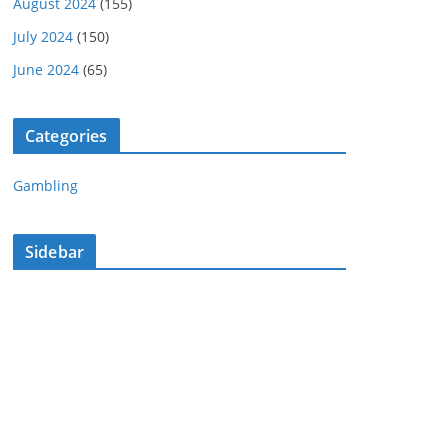
August 2024
(155)
July 2024
(150)
June 2024
(65)
Categories
Gambling
Sidebar