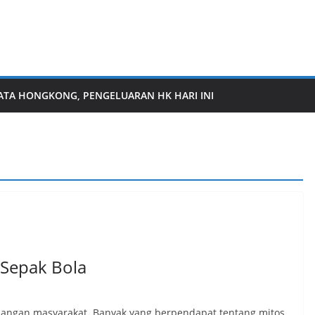
ATA HONGKONG, PENGELUARAN HK HARI INI
 Sepak Bola
kalangan masyarakat. Banyak yang berpendapat tentang mitos