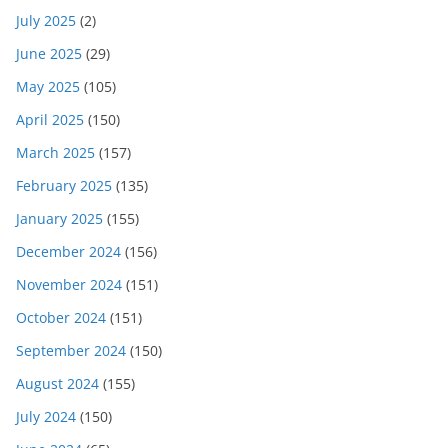
July 2025
(2)
June 2025
(29)
May 2025
(105)
April 2025
(150)
March 2025
(157)
February 2025
(135)
January 2025
(155)
December 2024
(156)
November 2024
(151)
October 2024
(151)
September 2024
(150)
August 2024
(155)
July 2024
(150)