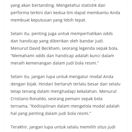
yang akan bertanding. Mengetahui statistik dan
performa terkini dari kedua tim dapat membantu Anda
membuat keputusan yang lebih tepat.
Selain itu, penting juga untuk memperhatikan odds
dan handicap yang diberikan oleh bandar judi.
Menurut David Beckham, seorang legenda sepak bola,
“Memahami odds dan handicap adalah kunci dalam
meraih kemenangan dalam judi bola resmi.”
Selain itu, jangan lupa untuk mengatur modal Anda
dengan bijak. Hindari bertaruh terlalu besar dan selalu
tetap tenang dalam menghadapi kekalahan. Menurut
Cristiano Ronaldo, seorang pemain sepak bola
ternama, “Kedisiplinan dalam mengelola modal adalah
hal yang penting dalam judi bola resmi.”
Terakhir, jangan lupa untuk selalu memilih situs judi