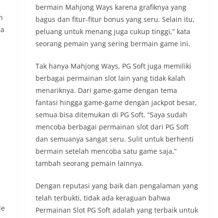
bermain Mahjong Ways karena grafiknya yang
n
bagus dan fitur-fitur bonus yang seru. Selain itu,
la
peluang untuk menang juga cukup tinggi,” kata
seorang pemain yang sering bermain game ini.
Tak hanya Mahjong Ways, PG Soft juga memiliki
berbagai permainan slot lain yang tidak kalah
menariknya. Dari game-game dengan tema
fantasi hingga game-game dengan jackpot besar,
semua bisa ditemukan di PG Soft. “Saya sudah
mencoba berbagai permainan slot dari PG Soft
dan semuanya sangat seru. Sulit untuk berhenti
bermain setelah mencoba satu game saja,”
tambah seorang pemain lainnya.
Dengan reputasi yang baik dan pengalaman yang
telah terbukti, tidak ada keraguan bahwa
le
Permainan Slot PG Soft adalah yang terbaik untuk