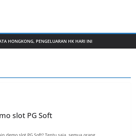
ATA HONGKONG, PENGELUARAN HK HARI INI
mo slot PG Soft
in demo slot PG Soft? Tentu saja, semua orang