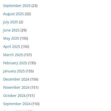
September 2025
(23)
August 2025
(32)
July 2025
(2)
June 2025
(29)
May 2025
(105)
April 2025
(150)
March 2025
(157)
February 2025
(135)
January 2025
(155)
December 2024
(156)
November 2024
(151)
October 2024
(151)
September 2024
(150)