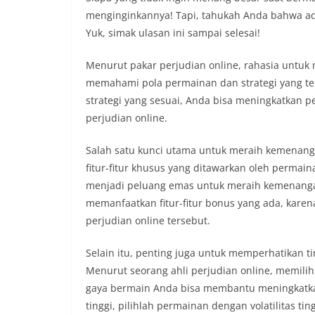
menginginkannya! Tapi, tahukah Anda bahwa ad
Yuk, simak ulasan ini sampai selesai!
Menurut pakar perjudian online, rahasia untuk
memahami pola permainan dan strategi yang te
strategi yang sesuai, Anda bisa meningkatkan p
perjudian online.
Salah satu kunci utama untuk meraih kemenang
fitur-fitur khusus yang ditawarkan oleh permaina
menjadi peluang emas untuk meraih kemenanga
memanfaatkan fitur-fitur bonus yang ada, karen
perjudian online tersebut.
Selain itu, penting juga untuk memperhatikan tin
Menurut seorang ahli perjudian online, memilih
gaya bermain Anda bisa membantu meningkatkan
tinggi, pilihlah permainan dengan volatilitas tin