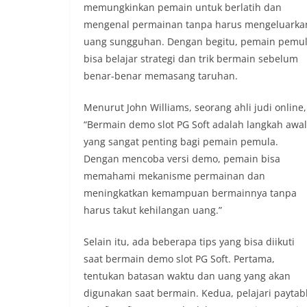
memungkinkan pemain untuk berlatih dan
mengenal permainan tanpa harus mengeluarka
uang sungguhan. Dengan begitu, pemain pemu
bisa belajar strategi dan trik bermain sebelum
benar-benar memasang taruhan.
Menurut John Williams, seorang ahli judi online,
“Bermain demo slot PG Soft adalah langkah awal
yang sangat penting bagi pemain pemula.
Dengan mencoba versi demo, pemain bisa
memahami mekanisme permainan dan
meningkatkan kemampuan bermainnya tanpa
harus takut kehilangan uang.”
Selain itu, ada beberapa tips yang bisa diikuti
saat bermain demo slot PG Soft. Pertama,
tentukan batasan waktu dan uang yang akan
digunakan saat bermain. Kedua, pelajari paytab