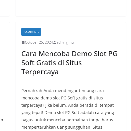
GAMBLING
October 25, 2024
adminjjmu
Cara Mencoba Demo Slot PG
Soft Gratis di Situs
Terpercaya
Pernahkah Anda mendengar tentang cara
mencoba demo slot PG Soft gratis di situs
terpercaya? Jika belum, Anda berada di tempat
yang tepat! Demo slot PG Soft adalah cara yang
in
bagus untuk mencoba permainan tanpa harus
mempertaruhkan uang sungguhan. Situs