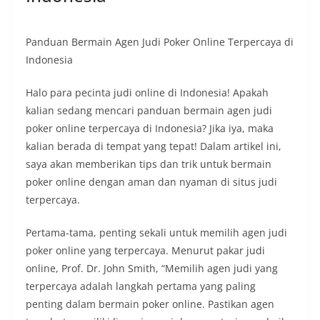
Panduan Bermain Agen Judi Poker Online Terpercaya di
Indonesia
Halo para pecinta judi online di Indonesia! Apakah
kalian sedang mencari panduan bermain agen judi
poker online terpercaya di Indonesia? Jika iya, maka
kalian berada di tempat yang tepat! Dalam artikel ini,
saya akan memberikan tips dan trik untuk bermain
poker online dengan aman dan nyaman di situs judi
terpercaya.
Pertama-tama, penting sekali untuk memilih agen judi
poker online yang terpercaya. Menurut pakar judi
online, Prof. Dr. John Smith, “Memilih agen judi yang
terpercaya adalah langkah pertama yang paling
penting dalam bermain poker online. Pastikan agen